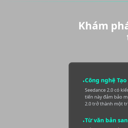
Khám phá
Công nghệ Tạo 
•
Seedance 2.0 có kiế
tiến này đảm bảo m
2.0 trở thành một t
Từ văn bản san
•