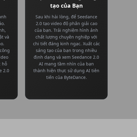
tạo của Bạn
ạnh
Sau khi hài lòng, để Seedance
ảo.
2.0 tạo video độ phân giải cao
nh,
của bạn. Trải nghiệm hình ảnh
ật và
chất lượng chuyên nghiệp với
ạo.
chi tiết đáng kinh ngạc. Xuất các
 công
sáng tạo của bạn trong nhiều
ideo
định dạng và xem Seedance 2.0
c hỗ
AI mang tầm nhìn của bạn
e 2.0
thành hiện thực sử dụng AI tiên
tiến của ByteDance.