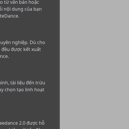
eo từ văn bản hoặc
ổi nội dung của bạn
yteDance.
huyên nghiệp. Dù cho
h đều được kết xuất
nce.
nh, tài liệu đến trừu
y chọn tạo linh hoạt
Seedance 2.0 được hỗ