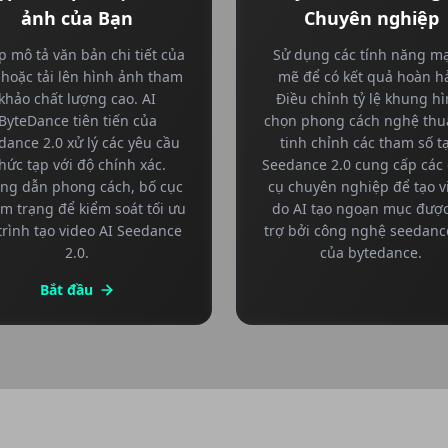
ảnh của Bạn
Chuyên nghiệp
 mô tả văn bản chi tiết của
Sử dụng các tính năng m
hoặc tải lên hình ảnh tham
mẽ để có kết quả hoàn h
khảo chất lượng cao. AI
Điều chỉnh tỷ lệ khung hì
ByteDance tiên tiến của
chọn phong cách nghệ thu
dance 2.0 xử lý các yêu cầu
tinh chỉnh các tham số t
hức tạp với độ chính xác.
Seedance 2.0 cung cấp các
ng dẫn phong cách, bố cục
cụ chuyên nghiệp để tạo v
âm trạng để kiểm soát tối ưu
do AI tạo ngoạn mục đượ
trình tạo video AI Seedance
trợ bởi công nghệ seedanc
2.0.
của bytedance.
Bắt đầu