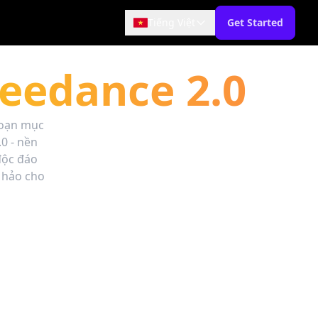
Tiếng Việt
Get Started
Seedance 2.0
goạn mục
.0 - nền
độc đáo
 hảo cho