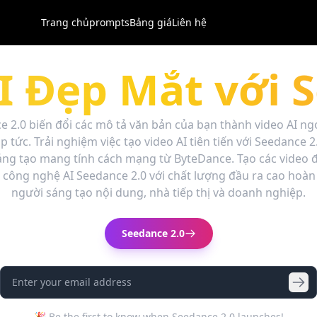
Trang chủ
prompts
Bảng giá
Liên hệ
I Đẹp Mắt với 
e 2.0 biến đổi các mô tả văn bản của bạn thành video AI n
p tức. Trải nghiệm việc tạo video AI tiên tiến với Seedance 2
áng tạo mang tính cách mạng từ ByteDance. Tạo các video 
 công nghệ AI Seedance 2.0 với chất lượng đầu ra cao hoàn
người sáng tạo nội dung, nhà tiếp thị và doanh nghiệp.
Seedance 2.0
🎉 Be the first to know when Seedance 2.0 launches!