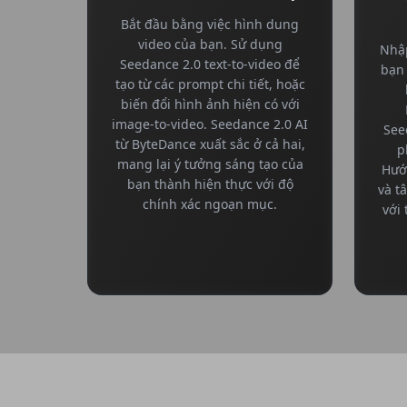
Bắt đầu bằng việc hình dung
video của bạn. Sử dụng
Nhập
Seedance 2.0 text-to-video để
bạn 
tạo từ các prompt chi tiết, hoặc
biến đổi hình ảnh hiện có với
image-to-video. Seedance 2.0 AI
See
từ ByteDance xuất sắc ở cả hai,
p
mang lại ý tưởng sáng tạo của
Hướ
bạn thành hiện thực với độ
và t
chính xác ngoạn mục.
với 