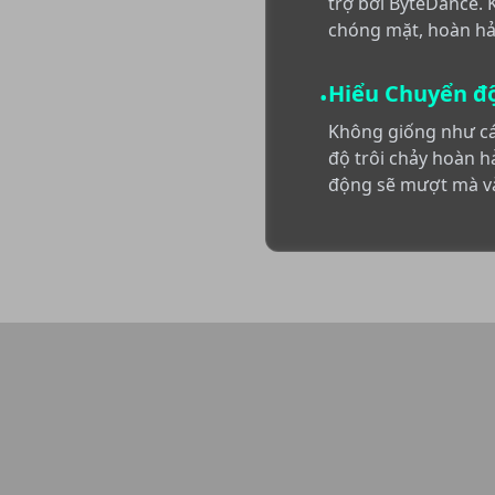
trợ bởi ByteDance. 
chóng mặt, hoàn hảo
Hiểu Chuyển đ
•
Không giống như các
độ trôi chảy hoàn hả
động sẽ mượt mà và 