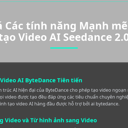
 Các tính năng Mạnh mẽ 
tạo Video AI Seedance 2.
Video AI ByteDance Tiên tiến
n trúc AI hiện đại của ByteDance cho phép tạo video ngoạn
ọi video được tạo đều đáp ứng các tiêu chuẩn chuyên nghi
rình tạo video AI hàng đầu được hỗ trợ bởi ai bytedance.
g Video và Từ hình ảnh sang Video