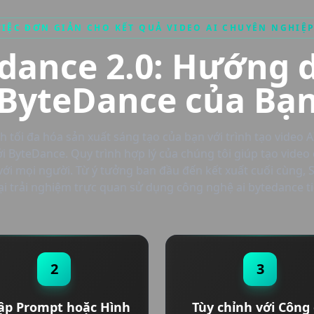
IỆC ĐƠN GIẢN CHO KẾT QUẢ VIDEO AI CHUYÊN NGHIỆP
edance 2.0: Hướng d
ByteDance của Bạ
 tối đa hóa sản xuất sáng tạo của bạn với trình tạo video A
i ByteDance. Quy trình hợp lý của chúng tôi giúp tạo vide
 với mọi người. Từ ý tưởng ban đầu đến kết xuất cuối cùng, 
i trải nghiệm trực quan sử dụng công nghệ ai bytedance ti
2
3
p Prompt hoặc Hình
Tùy chỉnh với Công