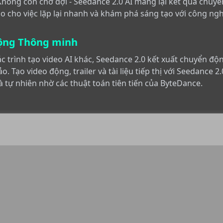
Không còn chờ đợi - Seedance 2.0 AI mang lại kết quả chuyê
 cho việc lặp lại nhanh và khám phá sáng tạo với công ngh
ộng Thông minh
 trình tạo video AI khác, Seedance 2.0 kết xuất chuyển độ
o. Tạo video động, trailer và tài liệu tiếp thị với Seedance 2
tự nhiên nhờ các thuật toán tiên tiến của ByteDance.