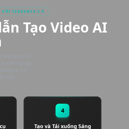
 VỚI SEEDANCE 2.0
ẫn Tạo Video AI
n
I Seedance 2.0
o chuyên nghiệp
Seedance 2.0
ên tiến.
4
 cụ
Tạo và Tải xuống Sáng