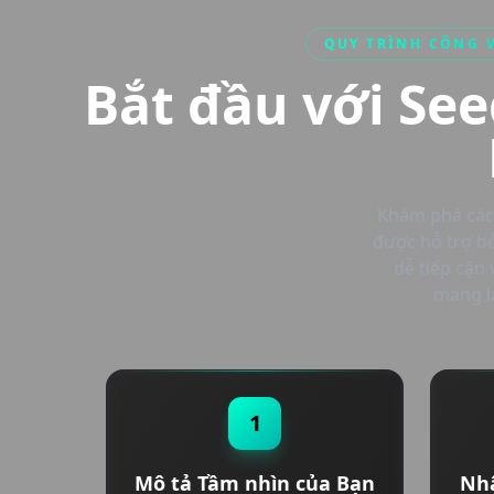
QUY TRÌNH CÔNG V
Bắt đầu với Se
Khám phá cách
được hỗ trợ bở
dễ tiếp cận
mang lạ
1
Mô tả Tầm nhìn của Bạn
Nhậ