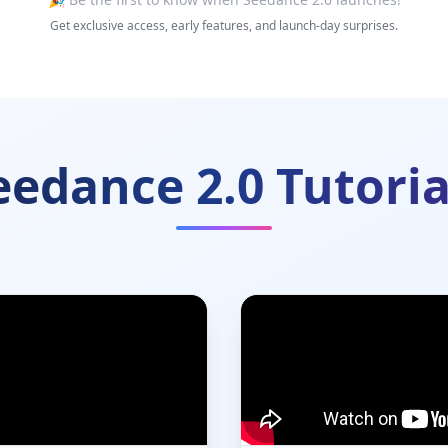
Get exclusive access, early features, and launch-day surprises.
eedance 2.0 Tutoria