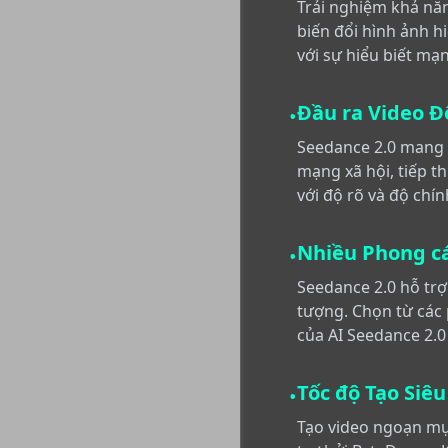
Trải nghiệm khả năn
biến đổi hình ảnh h
với sự hiểu biết mạ
Đầu ra Video Đ
•
Seedance 2.0 mang 
mạng xã hội, tiếp t
với độ rõ và độ chí
Nhiều Phong c
•
Seedance 2.0 hỗ trợ
tượng. Chọn từ các 
của AI Seedance 2.0
Tốc độ Tạo Siê
•
Tạo video ngoạn mục