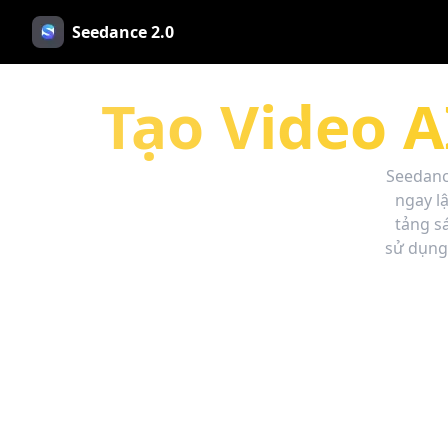
Seedance 2.0
Tạo Video A
Seedanc
ngay lậ
tảng s
sử dụng