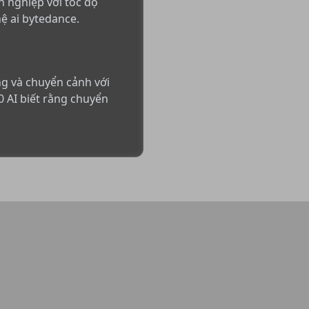
n nghiệp với tốc độ
ệ ai bytedance.
ng và chuyển cảnh với
.0 AI biết rằng chuyển