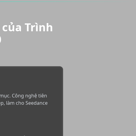
của Trình
0
 mục. Công nghệ tiên
ệp, làm cho Seedance