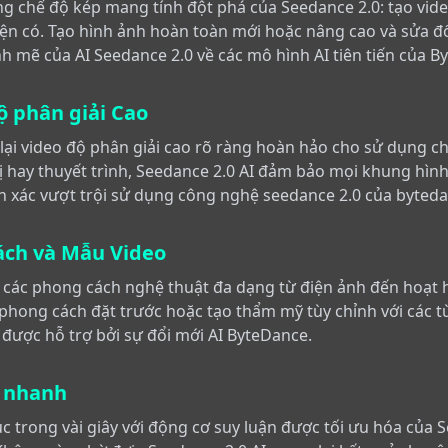
g chế độ kép mang tính đột phá của Seedance 2.0: tạo vid
iện có. Tạo hình ảnh hoàn toàn mới hoặc nâng cao và sửa đ
nh mẽ của AI Seedance 2.0 về các mô hình AI tiên tiến của B
ộ phân giải Cao
lại video độ phân giải cao rõ ràng hoàn hảo cho sử dụng c
hị hay thuyết trình, Seedance 2.0 AI đảm bảo mọi khung hìn
nh xác vượt trội sử dụng công nghệ seedance 2.0 của byteda
ách và Mẫu Video
 các phong cách nghệ thuật đa dạng từ điện ảnh đến hoạt hì
phong cách đặt trước hoặc tạo thẩm mỹ tùy chỉnh với các tù
 được hỗ trợ bởi sự đổi mới AI ByteDance.
u nhanh
 trong vài giây với động cơ suy luận được tối ưu hóa của 