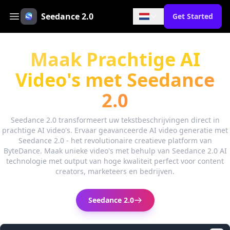
Seedance 2.0
Get Started
Maak Prachtige AI
Video's met Seedance
2.0
Seedance 2.0 transformeert uw tekstbeschrijvingen direct in
prachtige AI video's. Ervaar geavanceerde AI video generatie met
Seedance 2.0 - het revolutionaire creatieve platform van
ByteDance. Maak unieke video's met behulp van Seedance 2.0 AI
technologie met output van hoge kwaliteit perfect voor content
creators, marketeers en bedrijven.
Seedance 2.0