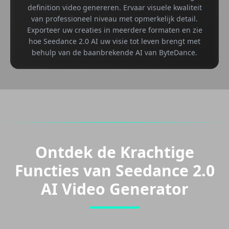
definition video genereren. Ervaar visuele kwaliteit
van professioneel niveau met opmerkelijk detail.
Exporteer uw creaties in meerdere formaten en zie
hoe Seedance 2.0 AI uw visie tot leven brengt met
behulp van de baanbrekende AI van ByteDance.
Ontdek de Krachtige
Functies van Seedance 2.0
AI Video Generator