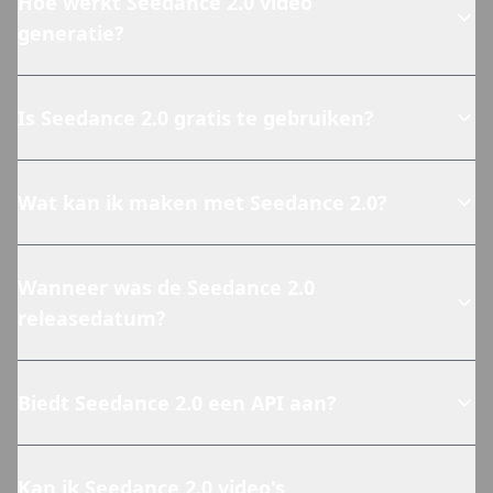
Hoe werkt Seedance 2.0 video
generatie?
Is Seedance 2.0 gratis te gebruiken?
Wat kan ik maken met Seedance 2.0?
Wanneer was de Seedance 2.0
releasedatum?
Biedt Seedance 2.0 een API aan?
Kan ik Seedance 2.0 video's