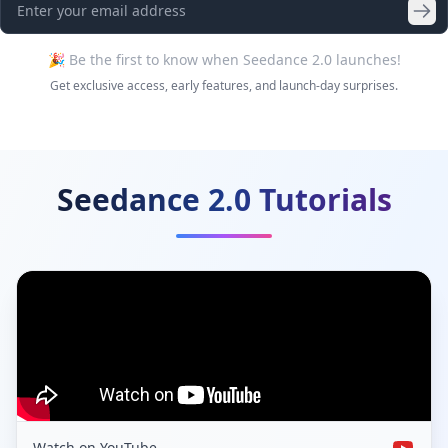
🎉 Be the first to know when Seedance 2.0 launches!
Get exclusive access, early features, and launch-day surprises.
Seedance 2.0 Tutorials
Watch on YouTube