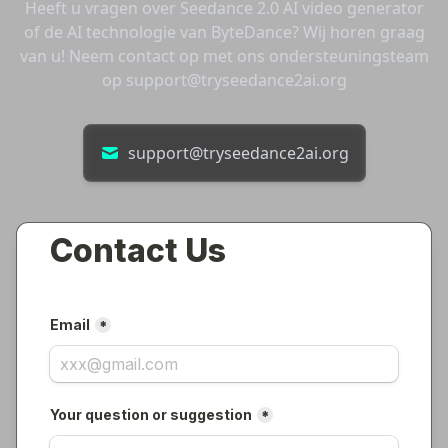
Heeft u vragen over Seedance 2.0 AI video generator
of de AI technologie van ByteDance? Wij horen graag
van u! Neem contact op met ons ondersteuningsteam
op
support@tryseedance2ai.org
support@tryseedance2ai.org