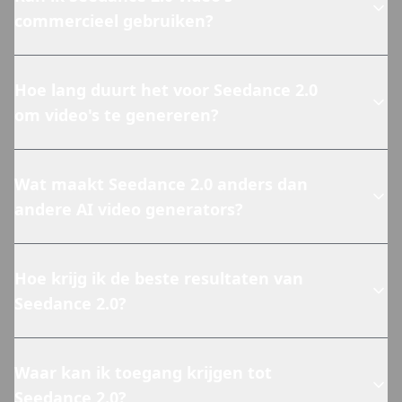
commercieel gebruiken?
Hoe lang duurt het voor Seedance 2.0
om video's te genereren?
Wat maakt Seedance 2.0 anders dan
andere AI video generators?
Hoe krijg ik de beste resultaten van
Seedance 2.0?
Waar kan ik toegang krijgen tot
Seedance 2.0?