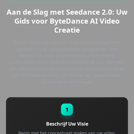
Aan de Slag met Seedance 2.0: Uw
Gids voor ByteDance AI Video
Creatie
Ontdek hoe u uw creatieve output maximaliseert met
Seedance 2.0 AI video generator aangedreven door
ByteDance. Onze gestroomlijnde proces maakt
professionele video generatie toegankelijk voor iedereen.
Van initieel concept tot eindresultaat, Seedance 2.0 levert
een intuïtieve ervaring met behulp van geavanceerde
bytedance ai technologie.
1
Beschrijf Uw Visie
Begin met het conceptueel maken van uw video.